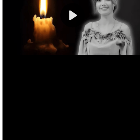
0.03
EUR
20.06