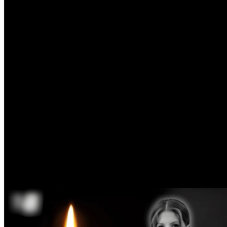
Curs: BNM
Popular
Meteo Chișinău
25
°C
Senin
Dum
9
28
°
18
°
Lun
10
30
°
16
°
Mar
11
34
°
16
°
Mie
12
28
°
20
°
Joi
13
26
°
15
°
Vin
14
27
°
14
°
Sâm
15
28
°
14
°
Curs valutar
USD
17.40