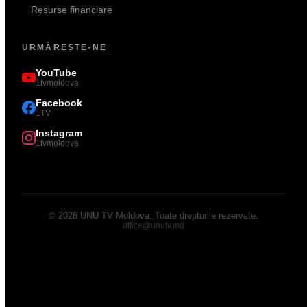
Resurse financiare
URMĂREȘTE-NE
YouTube
1tvmoldova
Facebook
1TV
Instagram
1tvmoldova
©
2026
UNU TV Moldova
.
Toate drepturile rezervate.
office@unutv.md