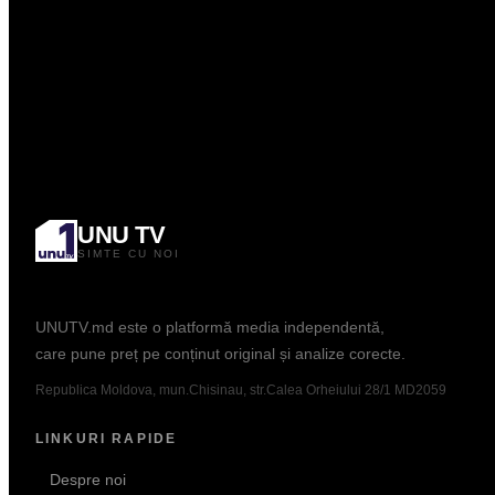
0.00
Curs: BNM
Popular
UNU TV
SIMTE CU NOI
Informație. Dialog. Analiză.
UNUTV.md este o platformă media independentă,
care pune preț pe conținut original și analize corecte.
Republica Moldova, mun.Chisinau, str.Calea Orheiului 28/1 MD2059
LINKURI RAPIDE
Despre noi