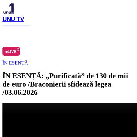
UNU TV
SIMTE CU NOI
LIVE
ACASĂ
ARHIVĂ
Ă
DESPRE
LIVE
ÎN ESENȚĂ
ÎN ESENȚĂ: „Purificată” de 130 de mii
de euro /Braconierii sfidează legea
/03.06.2026
Distribuie articolul
Facebook
Copiază link
Publicat
:
03.06.2026
Meteo Chișinău