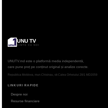
0.00
Curs: BNM
Popular
UNU TV
SIMTE CU NOI
Informație. Dialog. Analiză.
UNUTV.md este o platformă media independentă,
care pune preț pe conținut original și analize corecte.
Republica Moldova, mun.Chisinau, str.Calea Orheiului 28/1 MD2059
LINKURI RAPIDE
Despre noi
Resurse financiare