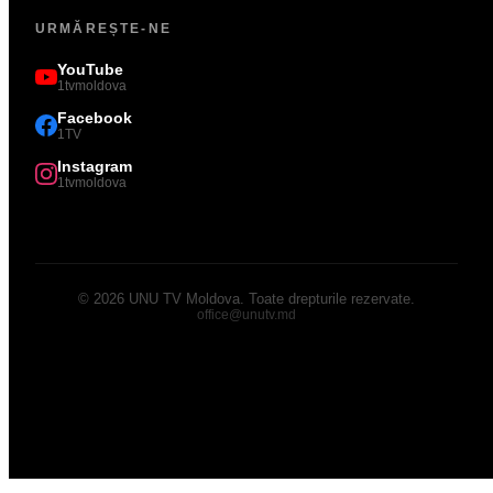
URMĂREȘTE-NE
YouTube
1tvmoldova
Facebook
1TV
Instagram
1tvmoldova
©
2026
UNU TV Moldova
.
Toate drepturile rezervate.
office@unutv.md