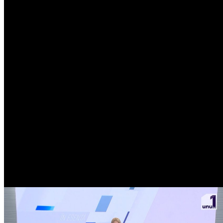
Popular
Meteo Chișinău
25
°C
Senin
Dum
9
28
°
18
°
Lun
10
30
°
16
°
Mar
11
34
°
16
°
Mie
12
28
°
20
°
Joi
13
26
°
15
°
Vin
14
27
°
14
°
Sâm
15
28
°
14
°
Curs valutar
USD
17.40