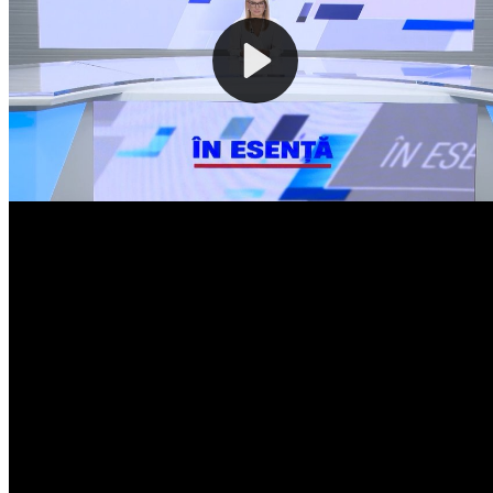
0.03
EUR
20.06