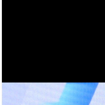
0.00
EUR
20.05