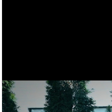
35
°C
Noros
Vin
7
36
°
24
°
Sâm
8
28
°
21
°
Dum
9
29
°
19
°
Lun
10
31
°
16
°
Mar
11
34
°
16
°
Mie
12
26
°
21
°
Joi
13
28
°
16
°
Curs valutar
USD
17.37
EUR
20.05
RUB
0.21
UAH
0.39
Curs: BNM
Popular