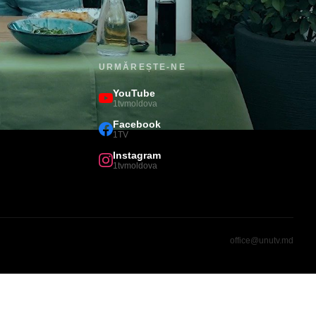
URMĂREȘTE-NE
YouTube
1tvmoldova
Facebook
1TV
Instagram
1tvmoldova
office@unutv.md