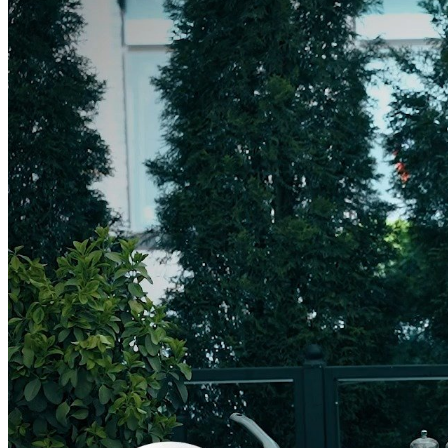
Meteo Chișinău
35
°C
Noros
Vin
7
36
°
24
°
Sâm
8
28
°
21
°
Dum
9
29
°
19
°
Lun
10
31
°
16
°
Mar
11
34
°
16
°
Mie
12
26
°
21
°
Joi
13
28
°
16
°
Curs valutar
USD
17.37
EUR
20.05
RUB
0.21
UAH
0.39
Curs: BNM
Popular