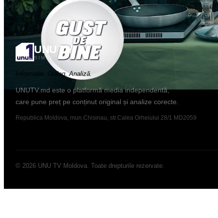
UNU TV
SIMTE CU NOI
Informație. Dialog. Analiză.
UNUTV.md este o platformă media independentă,
care pune preț pe conținut original și analize corecte.
Republica Moldova, mun.Chisinau, str.Calea Orheiului 28/1 MD2059
©
2026
UNU TV Moldova
.
Toate drepturile rezervate.