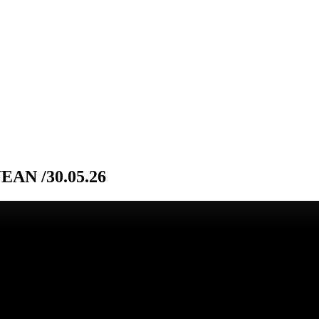
N /30.05.26
elor, tehnici simple și povești din lumea muzicii rock.