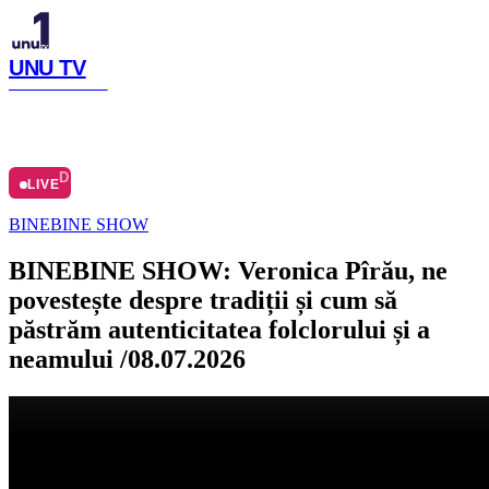
UNU TV
SIMTE CU NOI
LIVE
ACASĂ
ARHIVĂ
Ă
DESPRE
LIVE
BINEBINE SHOW
BINEBINE SHOW: Veronica Pîrău, ne
povestește despre tradiții și cum să
păstrăm autenticitatea folclorului și a
neamului /08.07.2026
Distribuie articolul
Facebook
Copiază link
Publicat
:
08.07.2026