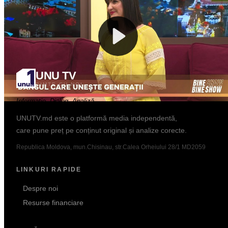
Curs: BNM
Popular
UNU TV
SIMTE CU NOI
Informație. Dialog. Analiză.
UNUTV.md este o platformă media independentă,
care pune preț pe conținut original și analize corecte.
Republica Moldova, mun.Chisinau, str.Calea Orheiului 28/1 MD2059
LINKURI RAPIDE
Despre noi
Resurse financiare