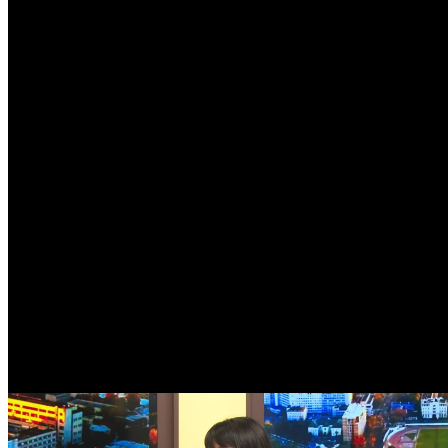
Popular
Meteo Chișinău
20
°C
Înnorat
Dum
9
28
°
20
°
Lun
10
30
°
16
°
Mar
11
34
°
17
°
Mie
12
28
°
21
°
Joi
13
26
°
16
°
Vin
14
26
°
14
°
Sâm
15
28
°
13
°
Curs valutar
USD
17.37
EUR
20.05
RUB
0.21
UAH
0.39