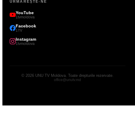
URMĂREȘTE-NE
YouTube
1tvmoldova
Facebook
1TV
Instagram
1tvmoldova
©
2026
UNU TV Moldova
.
Toate drepturile rezervate.
office@unutv.md