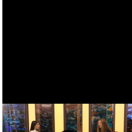
Meteo Chișinău
30
°C
Senin
Vin
7
36
°
24
°
Sâm
8
27
°
21
°
Dum
9
28
°
18
°
Lun
10
30
°
16
°
Mar
11
34
°
16
°
Mie
12
28
°
21
°
Joi
13
28
°
16
°
Curs valutar
USD
17.37
EUR
20.05
RUB
0.21
UAH
0.39
Curs: BNM