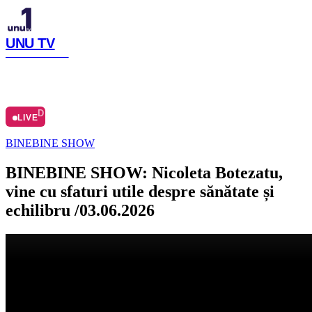
UNU TV
SIMTE CU NOI
LIVE
ACASĂ
ARHIVĂ
Ă
DESPRE
LIVE
BINEBINE SHOW
BINEBINE SHOW: Nicoleta Botezatu,
vine cu sfaturi utile despre sănătate și
echilibru /03.06.2026
Distribuie articolul
Facebook
Copiază link
Publicat
:
03.06.2026
Meteo Chișinău