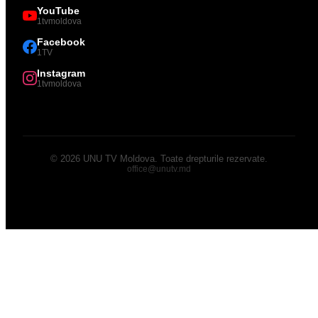
YouTube
1tvmoldova
Facebook
1TV
Instagram
1tvmoldova
©
2026
UNU TV Moldova
.
Toate drepturile rezervate.
office@unutv.md