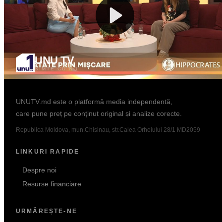
Popular
UNU TV
SIMTE CU NOI
Informație. Dialog. Analiză.
UNUTV.md este o platformă media independentă,
care pune preț pe conținut original și analize corecte.
Republica Moldova, mun.Chisinau, str.Calea Orheiului 28/1 MD2059
LINKURI RAPIDE
Despre noi
Resurse financiare
URMĂREȘTE-NE