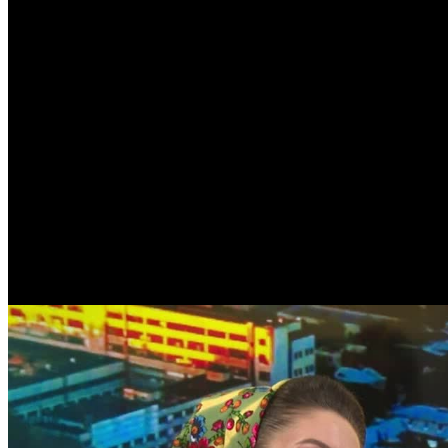
Dum
9
28
°
19
°
Lun
10
30
°
17
°
Mar
11
34
°
17
°
Mie
12
26
°
21
°
Joi
13
26
°
15
°
Vin
14
26
°
14
°
Curs valutar
USD
17.37
EUR
20.05
RUB
0.21
UAH
0.39
Curs: BNM
Popular
Meteo Chișinău