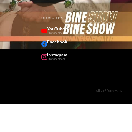
URMĂREȘTE-NE
YouTube
1tvmoldova
Facebook
1TV
Instagram
1tvmoldova
office@unutv.md