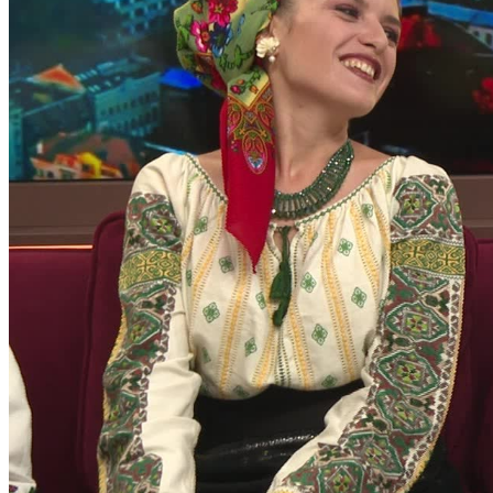
23
°C
Noros
Sâm
8
29
°
21
°
Dum
9
28
°
19
°
Lun
10
30
°
17
°
Mar
11
34
°
17
°
Mie
12
26
°
21
°
Joi
13
26
°
15
°
Vin
14
26
°
14
°
Curs valutar
USD
17.37
EUR
20.05
RUB
0.21
UAH
0.39
Curs: BNM
Popular