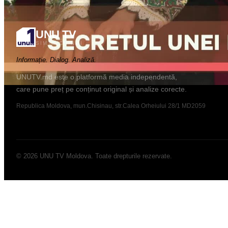
UNU TV
SIMTE CU NOI
Informație. Dialog. Analiză.
UNUTV.md este o platformă media independentă,
care pune preț pe conținut original și analize corecte.
Republica Moldova, mun.Chisinau, str.Calea Orheiului 28/1 MD2059
©
2026
UNU TV Moldova
.
Toate drepturile rezervate.