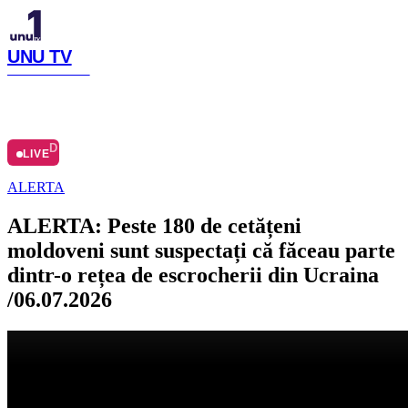
UNU TV
SIMTE CU NOI
LIVE
ACASĂ
ARHIVĂ
Ă
DESPRE
LIVE
ALERTA
ALERTA: Peste 180 de cetățeni
moldoveni sunt suspectați că făceau parte
dintr-o rețea de escrocherii din Ucraina
/06.07.2026
Distribuie articolul
Facebook
Copiază link
Publicat
:
06.07.2026