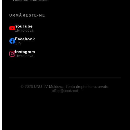
URMĂREȘTE-NE
YouTube
1tvmoldova
Facebook
1TV
Instagram
1tvmoldova
©
2026
UNU TV Moldova
.
Toate drepturile rezervate.
office@unutv.md