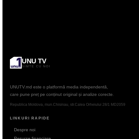
0.00
Curs: BNM
Popular
UNU TV
SIMTE CU NOI
Informație. Dialog. Analiză.
UNUTV.md este o platformă media independentă,
care pune preț pe conținut original și analize corecte.
Republica Moldova, mun.Chisinau, str.Calea Orheiului 28/1 MD2059
LINKURI RAPIDE
Despre noi
Resurse financiare