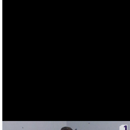
Popular
Meteo Chișinău
35
°C
Senin
Joi
6
37
°
24
°
Vin
7
36
°
24
°
Sâm
8
31
°
23
°
Dum
9
30
°
20
°
Lun
10
31
°
17
°
Mar
11
34
°
18
°
Mie
12
29
°
20
°
Curs valutar
USD
17.38