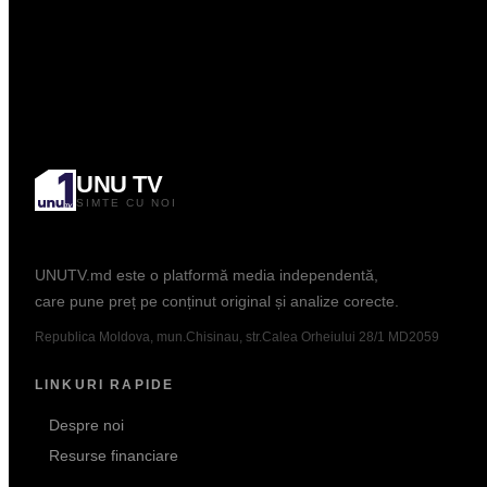
0.00
Curs: BNM
Popular
UNU TV
SIMTE CU NOI
Informație. Dialog. Analiză.
UNUTV.md este o platformă media independentă,
care pune preț pe conținut original și analize corecte.
Republica Moldova, mun.Chisinau, str.Calea Orheiului 28/1 MD2059
LINKURI RAPIDE
Despre noi
Resurse financiare