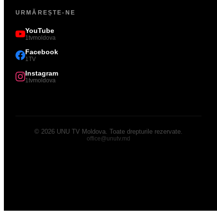
URMĂREȘTE-NE
YouTube
1tvmoldova
Facebook
1TV
Instagram
1tvmoldova
©
2026
UNU TV Moldova
.
Toate drepturile rezervate.
office@unutv.md