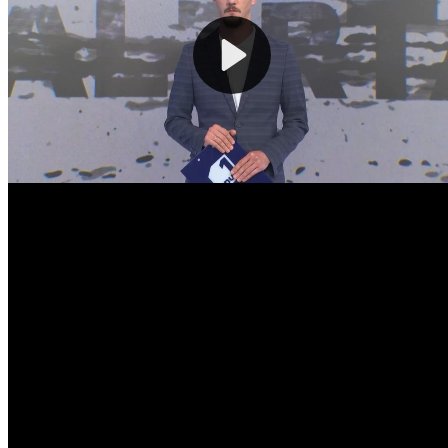
0.06
EUR
20.05