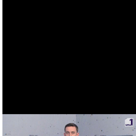
Popular
Meteo Chișinău
31
°C
Senin
Joi
6
37
°
24
°
Vin
7
36
°
24
°
Sâm
8
31
°
23
°
Dum
9
30
°
20
°
Lun
10
31
°
17
°
Mar
11
34
°
18
°
Mie
12
29
°
20
°
Curs valutar
USD
17.38