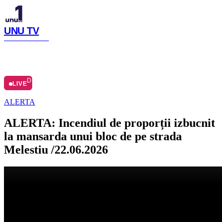
UNU TV
SIMTE CU NOI
LIVE
ACASĂ
ARHIVĂ
Ă
DESPRE
LIVE
ALERTA
ALERTA: Incendiul de proporții izbucnit
la mansarda unui bloc de pe strada
Melestiu /22.06.2026
Distribuie articolul
Facebook
Copiază link
Publicat
:
22.06.2026
Meteo Chișinău