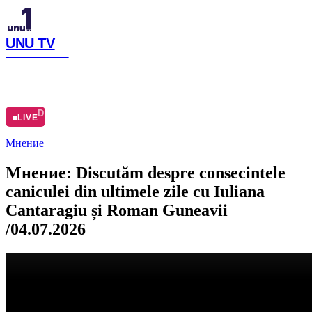
UNU TV
SIMTE CU NOI
LIVE
ACASĂ
ARHIVĂ
Ă
DESPRE
LIVE
Мнение
Мнение: Discutăm despre consecintele
caniculei din ultimele zile cu Iuliana
Cantaragiu și Roman Guneavii
/04.07.2026
Distribuie articolul
Facebook
Copiază link
Publicat
:
04.07.2026