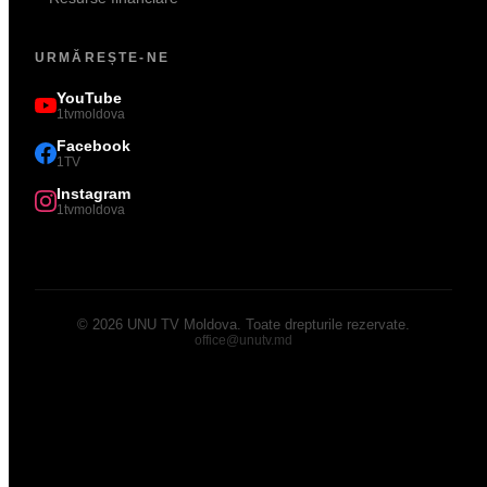
URMĂREȘTE-NE
YouTube
1tvmoldova
Facebook
1TV
Instagram
1tvmoldova
©
2026
UNU TV Moldova
.
Toate drepturile rezervate.
office@unutv.md