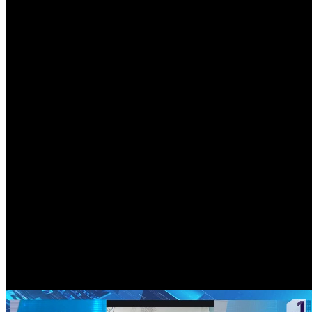
Popular
Meteo Chișinău
25
°C
Senin
Lun
10
31
°
16
°
Mar
11
34
°
16
°
Mie
12
27
°
20
°
Joi
13
27
°
15
°
Vin
14
27
°
15
°
Sâm
15
29
°
15
°
Dum
16
32
°
14
°
Curs valutar
USD
17.35