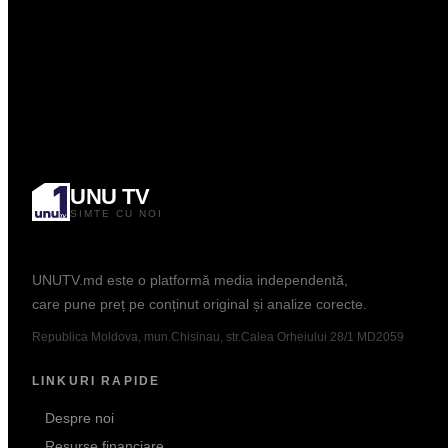
0.00
Curs: BNM
Popular
UNU TV
SIMTE CU NOI
Informație. Dialog. Analiză.
UNUTV.md este o platformă media independentă,
care pune preț pe conținut original și analize corecte.
Republica Moldova, mun.Chisinau, str.Calea Orheiului 28/1 MD2059
LINKURI RAPIDE
Despre noi
Resurse financiare