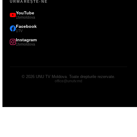
URMĂREȘTE-NE
YouTube
1tvmoldova
Facebook
1TV
Instagram
1tvmoldova
©
2026
UNU TV Moldova
.
Toate drepturile rezervate.
office@unutv.md