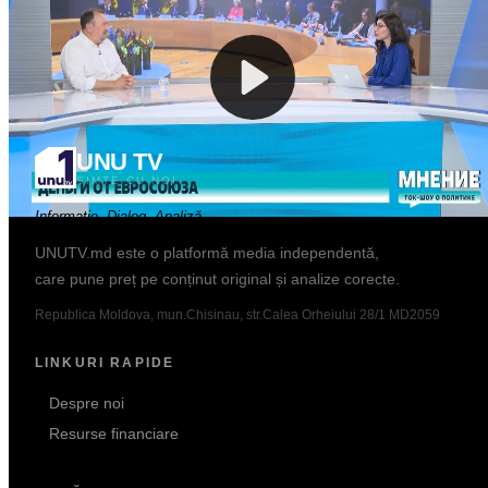
Curs: BNM
Popular
UNU TV
SIMTE CU NOI
Informație. Dialog. Analiză.
UNUTV.md este o platformă media independentă,
care pune preț pe conținut original și analize corecte.
Republica Moldova, mun.Chisinau, str.Calea Orheiului 28/1 MD2059
LINKURI RAPIDE
Despre noi
Resurse financiare