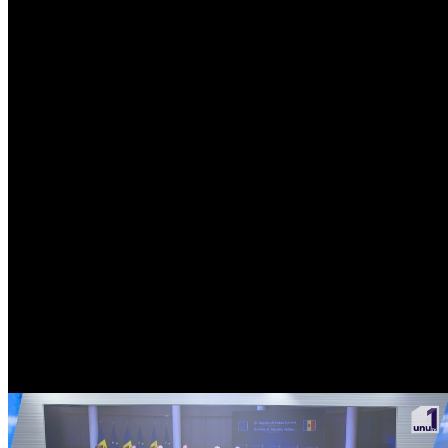
Popular
Meteo Chișinău
20
°C
Noros
Sâm
8
29
°
20
°
Dum
9
28
°
19
°
Lun
10
30
°
16
°
Mar
11
34
°
17
°
Mie
12
27
°
20
°
Joi
13
27
°
15
°
Vin
14
26
°
14
°
Curs valutar
USD
17.37
EUR
20.05
RUB
0.21
UAH
0.39